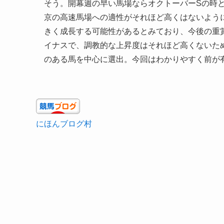
そう。開幕週の早い馬場ならオクトーバーSの時
京の高速馬場への適性がそれほど高くはないよう
きく成長する可能性があるとみており、今後の重
イナスで、調教的な上昇度はそれほど高くないた
のある馬を中心に選出。今回はわかりやすく前が
にほんブログ村