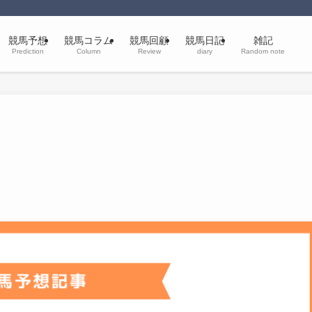
競馬予想
競馬コラム
競馬回顧
競馬日記
雑記
Prediction
Column
Review
diary
Random note