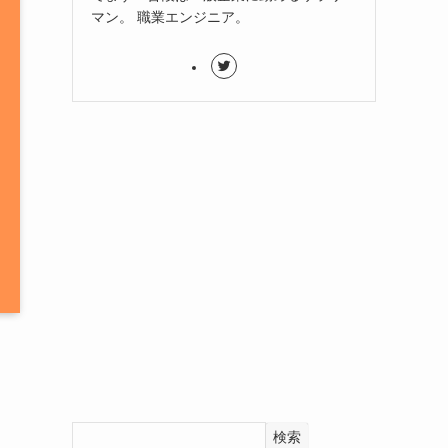
マン。 職業エンジニア。
検索