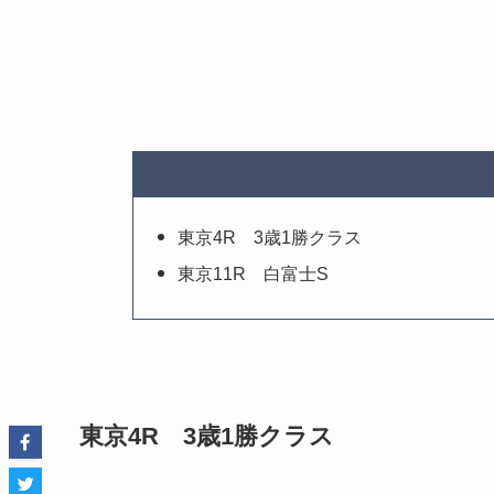
東京4R 3歳1勝クラス
東京11R 白富士S
東京4R 3歳1勝クラス