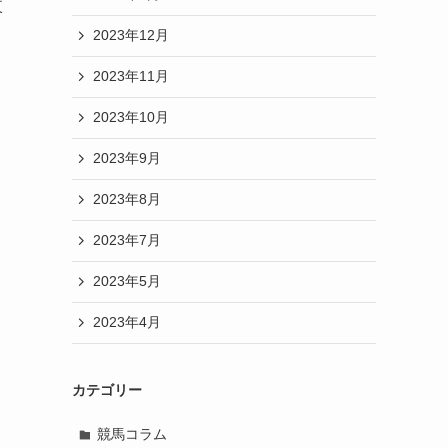
東
2023年12月
2023年11月
2023年10月
2023年9月
2023年8月
2023年7月
2023年5月
2023年4月
カテゴリー
競馬コラム