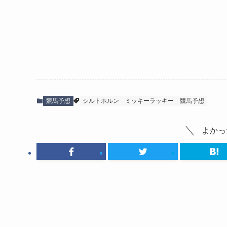
競馬予想
シルトホルン
ミッキーラッキー
競馬予想
よかっ