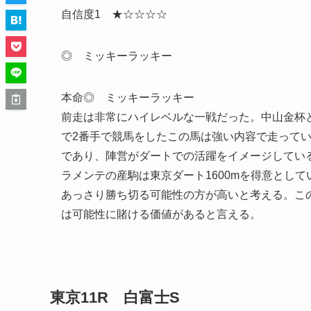
自信度1 ★☆☆☆☆
◎ ミッキーラッキー
本命◎ ミッキーラッキー
前走は非常にハイレベルな一戦だった。中山金杯
で2番手で競馬をしたこの馬は強い内容で走って
であり、陣営がダートでの活躍をイメージしてい
ラメンテの産駒は東京ダート1600mを得意とし
あっさり勝ち切る可能性の方が高いと考える。こ
は可能性に賭ける価値があると言える。
東京11R 白富士S