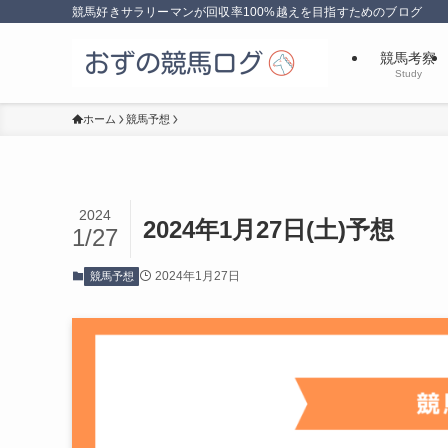
競馬好きサラリーマンが回収率100%越えを目指すためのブログ
競馬考察
Study
ホーム
競馬予想
2024
2024年1月27日(土)予想
1/27
2024年1月27日
競馬予想