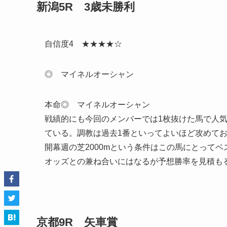
新潟5R 3歳未勝利
自信度4 ★★★★☆
◎ マイネルオーシャン
本命◎ マイネルオーシャン
戦績的にも今回のメンバーでは1枚抜けた馬で人
ている。調教は過去1番といってよいほど攻めて
開幕週の芝2000mという条件はこの馬にとって
オッズとの兼ね合いにはなるが予想勝率を見積も
京都9R 矢車賞