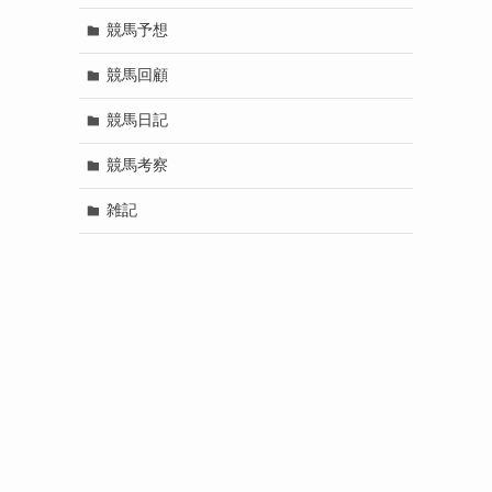
競馬予想
競馬回顧
競馬日記
競馬考察
雑記