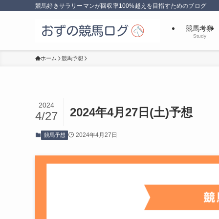
競馬好きサラリーマンが回収率100%越えを目指すためのブログ
競馬考察
Study
ホーム
競馬予想
2024
2024年4月27日(土)予想
4/27
2024年4月27日
競馬予想