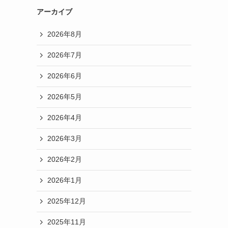
アーカイブ
2026年8月
2026年7月
2026年6月
2026年5月
2026年4月
2026年3月
2026年2月
2026年1月
2025年12月
2025年11月