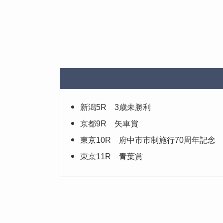
新潟5R 3歳未勝利
京都9R 矢車賞
東京10R 府中市市制施行70周年記念
東京11R 青葉賞