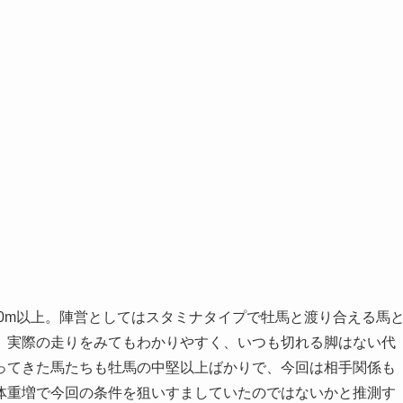
00m以上。陣営としてはスタミナタイプで牡馬と渡り合える馬
、実際の走りをみてもわかりやすく、いつも切れる脚はない代
ってきた馬たちも牡馬の中堅以上ばかりで、今回は相手関係も
体重増で今回の条件を狙いすましていたのではないかと推測す