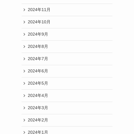
2024年11月
2024年10月
2024年9月
2024年8月
2024年7月
2024年6月
2024年5月
2024年4月
と
2024年3月
2024年2月
2024年1月