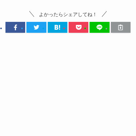
よかったらシェアしてね！