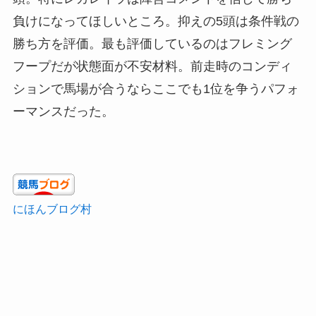
負けになってほしいところ。抑えの5頭は条件戦の
勝ち方を評価。最も評価しているのはフレミング
フープだが状態面が不安材料。前走時のコンディ
ションで馬場が合うならここでも1位を争うパフォ
ーマンスだった。
にほんブログ村