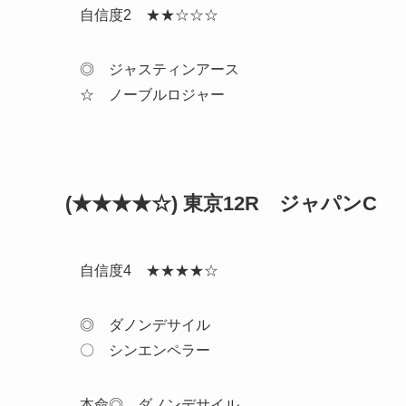
自信度2 ★★☆☆☆
◎ ジャスティンアース
☆ ノーブルロジャー
(★★★★☆) 東京12R ジャパンC
自信度4 ★★★★☆
◎ ダノンデサイル
〇 シンエンペラー
本命◎ ダノンデサイル