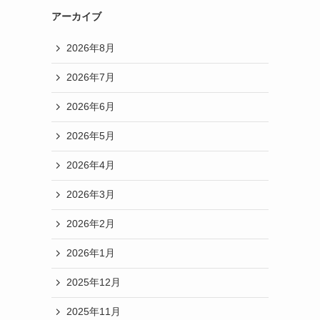
アーカイブ
2026年8月
2026年7月
2026年6月
2026年5月
2026年4月
2026年3月
2026年2月
2026年1月
2025年12月
2025年11月