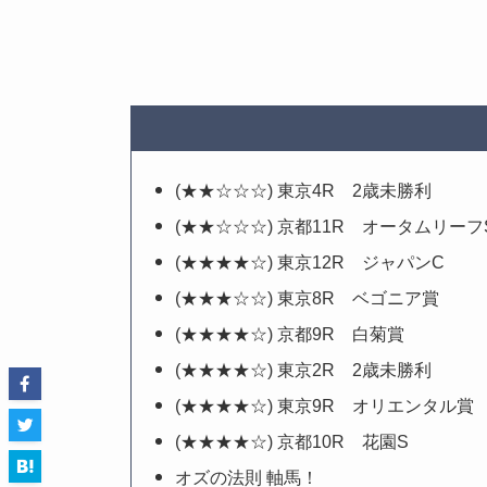
(★★☆☆☆) 東京4R 2歳未勝利
(★★☆☆☆) 京都11R オータムリーフ
(★★★★☆) 東京12R ジャパンC
(★★★☆☆) 東京8R ベゴニア賞
(★★★★☆) 京都9R 白菊賞
(★★★★☆) 東京2R 2歳未勝利
(★★★★☆) 東京9R オリエンタル賞
(★★★★☆) 京都10R 花園S
オズの法則 軸馬！