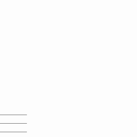
——————
——————
——————