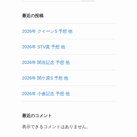
最近の投稿
2026年 クイーンS 予想 他
2026年 STV賞 予想 他
2026年 関谷記念 予想 他
2026年 関ケ原S 予想 他
2026年 小倉記念 予想 他
最近のコメント
表示できるコメントはありません。