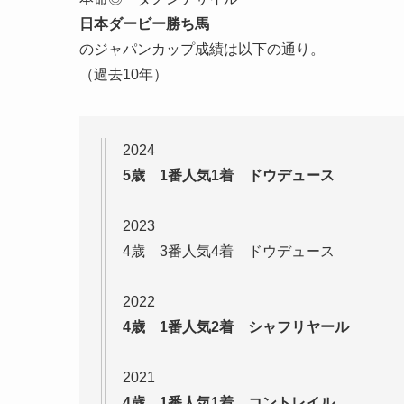
日本ダービー勝ち馬
のジャパンカップ成績は以下の通り。
（過去10年）
2024
5歳 1番人気1着 ドウデュース
2023
4歳 3番人気4着 ドウデュース
2022
4歳 1番人気2着 シャフリヤール
2021
4歳 1番人気1着 コントレイル