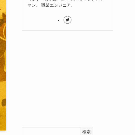
マン。 職業エンジニア。
検索