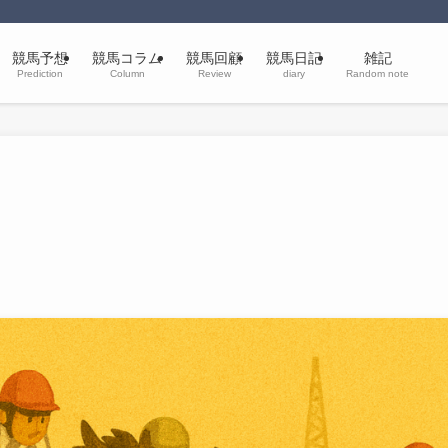
競馬予想
競馬コラム
競馬回顧
競馬日記
雑記
Prediction
Column
Review
diary
Random note