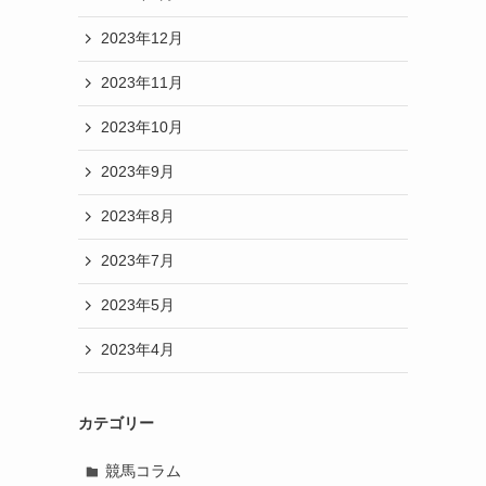
2023年12月
2023年11月
2023年10月
2023年9月
2023年8月
2023年7月
2023年5月
2023年4月
カテゴリー
競馬コラム