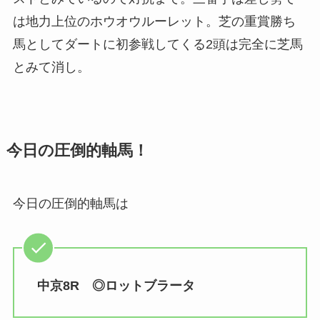
は地力上位のホウオウルーレット。芝の重賞勝ち
馬としてダートに初参戦してくる2頭は完全に芝馬
とみて消し。
今日の圧倒的軸馬！
今日の圧倒的軸馬は
中京8R ◎ロットブラータ