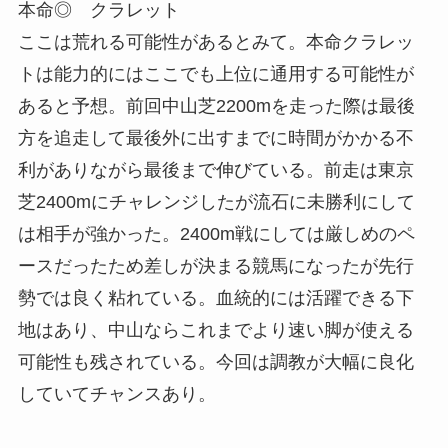
本命◎ クラレット
ここは荒れる可能性があるとみて。本命クラレッ
トは能力的にはここでも上位に通用する可能性が
あると予想。前回中山芝2200mを走った際は最後
方を追走して最後外に出すまでに時間がかかる不
利がありながら最後まで伸びている。前走は東京
芝2400mにチャレンジしたが流石に未勝利にして
は相手が強かった。2400m戦にしては厳しめのペ
ースだったため差しが決まる競馬になったが先行
勢では良く粘れている。血統的には活躍できる下
地はあり、中山ならこれまでより速い脚が使える
可能性も残されている。今回は調教が大幅に良化
していてチャンスあり。