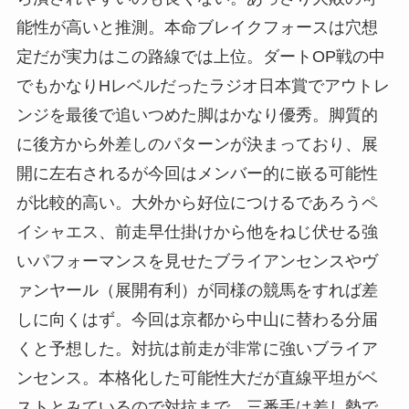
能性が高いと推測。本命ブレイクフォースは穴想
定だが実力はこの路線では上位。ダートOP戦の中
でもかなりHレベルだったラジオ日本賞でアウトレ
ンジを最後で追いつめた脚はかなり優秀。脚質的
に後方から外差しのパターンが決まっており、展
開に左右されるが今回はメンバー的に嵌る可能性
が比較的高い。大外から好位につけるであろうペ
イシャエス、前走早仕掛けから他をねじ伏せる強
いパフォーマンスを見せたブライアンセンスやヴ
ァンヤール（展開有利）が同様の競馬をすれば差
しに向くはず。今回は京都から中山に替わる分届
くと予想した。対抗は前走が非常に強いブライア
ンセンス。本格化した可能性大だが直線平坦がベ
ストとみているので対抗まで。三番手は差し勢で