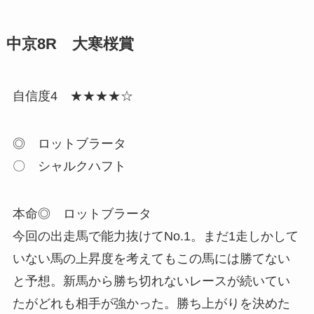
中京8R 大寒桜賞
自信度4 ★★★★☆
◎ ロットブラータ
〇 シャルクハフト
本命◎ ロットブラータ
今回の出走馬で能力抜けてNo.1。まだ1走しかして
いない馬の上昇度を考えてもこの馬には勝てない
と予想。新馬から勝ち切れないレースが続いてい
たがどれも相手が強かった。勝ち上がりを決めた