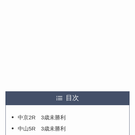
目次
中京2R 3歳未勝利
中山5R 3歳未勝利