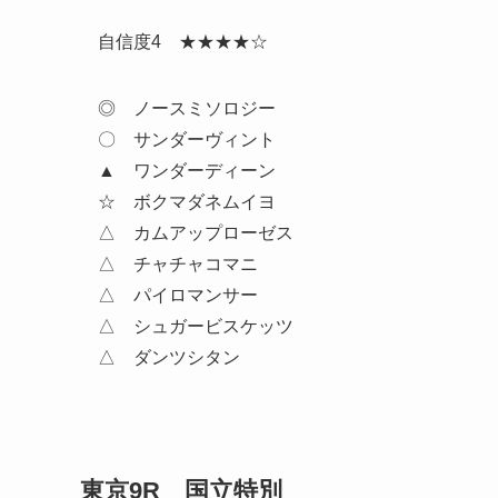
自信度4 ★★★★☆
◎ ノースミソロジー
〇 サンダーヴィント
▲ ワンダーディーン
☆ ボクマダネムイヨ
△ カムアップローゼス
△ チャチャコマニ
△ パイロマンサー
△ シュガービスケッツ
△ ダンツシタン
東京9R 国立特別