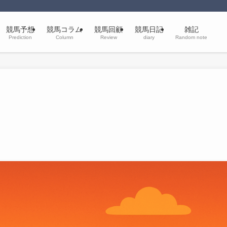
競馬予想
競馬コラム
競馬回顧
競馬日記
雑記
Prediction
Column
Review
diary
Random note