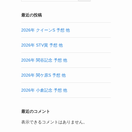
最近の投稿
2026年 クイーンS 予想 他
2026年 STV賞 予想 他
2026年 関谷記念 予想 他
2026年 関ケ原S 予想 他
2026年 小倉記念 予想 他
最近のコメント
表示できるコメントはありません。