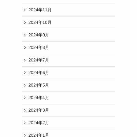
2024年11月
2024年10月
2024年9月
2024年8月
2024年7月
2024年6月
2024年5月
2024年4月
2024年3月
2024年2月
2024年1月