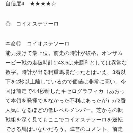
自信度4 ★★★★☆
◎ コイオステソーロ
本命◎ コイオステソーロ
能力抜けて最上位。前走の時計が破格。オンザム
ービー戦の走破時計1:43.5は未勝利としては異常な
数字。時計が出る稍重馬場だったとはいえ、3着以
下を2秒以上離しているので価値は非常に高い。今
回は前走で4.4秒離したキセログラフィカ（あおっ
て本領を発揮できなかった不利はあったが）が2番
人気になるほどの低レベルメンバー。芝からの転
戦組を深く見てもここでコイオステソーロを逆転
できる馬はいないだろう。陣営のコメント、前走