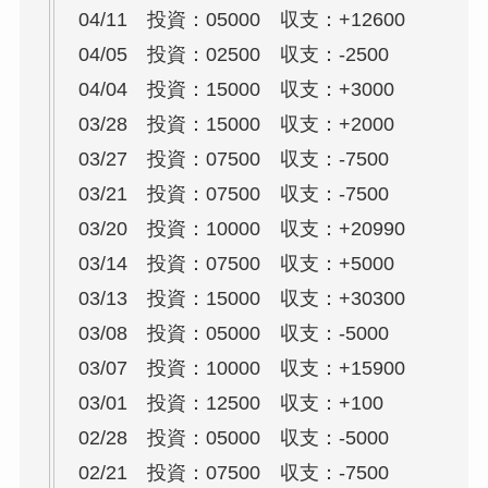
04/11 投資：05000 収支：+12600
04/05 投資：02500 収支：-2500
04/04 投資：15000 収支：+3000
03/28 投資：15000 収支：+2000
03/27 投資：07500 収支：-7500
03/21 投資：07500 収支：-7500
03/20 投資：10000 収支：+20990
03/14 投資：07500 収支：+5000
03/13 投資：15000 収支：+30300
03/08 投資：05000 収支：-5000
03/07 投資：10000 収支：+15900
03/01 投資：12500 収支：+100
02/28 投資：05000 収支：-5000
02/21 投資：07500 収支：-7500