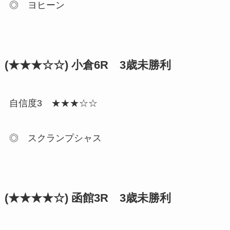
◎ ヨヒーン
(★★★☆☆) 小倉6R 3歳未勝利
自信度3 ★★★☆☆
◎ スクランプシャス
(★★★★☆) 函館3R 3歳未勝利