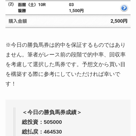
※今日の勝負馬券は的中を保証するものではあり
ません。筆者がレース前の段階で的中率、回収率
を考慮して選択した馬券です。予想文から買い目
を構築する際に参考にしていただければ幸いで
す！
＜今日の勝負馬券成績＞
総投資：505000
総払戻：464530