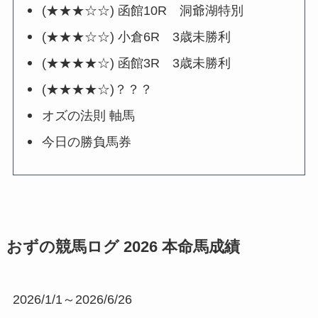
(★★★☆☆) 函館10R 洞爺湖特別
(★★★☆☆) 小倉6R 3歳未勝利
(★★★★☆) 函館3R 3歳未勝利
(★★★★☆)？？？
オズの法則 軸馬
今日の勝負馬券
おずの競馬ログ 2026 本命馬成績
2026/1/1～2026/6/26