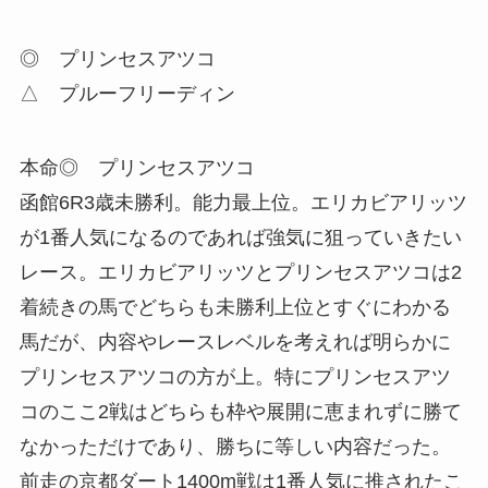
◎ プリンセスアツコ
△ プルーフリーディン
本命◎ プリンセスアツコ
函館6R3歳未勝利。能力最上位。エリカビアリッツ
が1番人気になるのであれば強気に狙っていきたい
レース。エリカビアリッツとプリンセスアツコは2
着続きの馬でどちらも未勝利上位とすぐにわかる
馬だが、内容やレースレベルを考えれば明らかに
プリンセスアツコの方が上。特にプリンセスアツ
コのここ2戦はどちらも枠や展開に恵まれずに勝て
なかっただけであり、勝ちに等しい内容だった。
前走の京都ダート1400m戦は1番人気に推されたこ