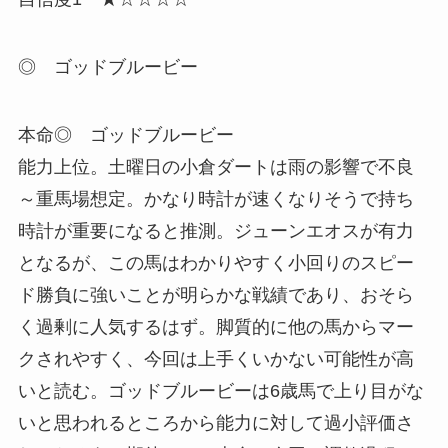
◎ ゴッドブルービー
本命◎ ゴッドブルービー
能力上位。土曜日の小倉ダートは雨の影響で不良
～重馬場想定。かなり時計が速くなりそうで持ち
時計が重要になると推測。ジューンエオスが有力
となるが、この馬はわかりやすく小回りのスピー
ド勝負に強いことが明らかな戦績であり、おそら
く過剰に人気するはず。脚質的に他の馬からマー
クされやすく、今回は上手くいかない可能性が高
いと読む。ゴッドブルービーは6歳馬で上り目がな
いと思われるところから能力に対して過小評価さ