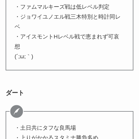
・ファムマルキーズ戦は低レベル判定
・ジョワイユノエル戦三木特別と時計同レ
ベ
・アイスモントHレベル戦で恵まれず可哀
想
(´;ω;｀)
ダート
・土日共にタフな良馬場
・上りがかかるスタミナ勝負多め