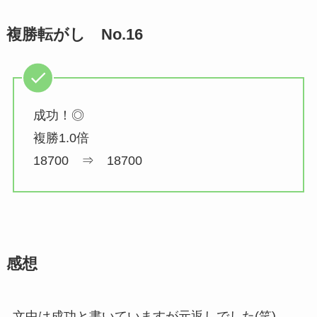
複勝転がし No.16
成功！◎
複勝1.0倍
18700 ⇒ 18700
感想
文中は成功と書いていますが元返しでした(笑)