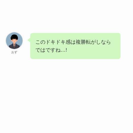
このドキドキ感は複勝転がしなら
ではですね…!
おず