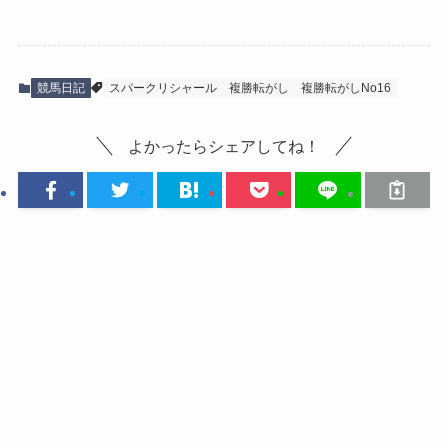
競馬日記
スパークリシャール
複勝転がし
複勝転がしNo16
よかったらシェアしてね！