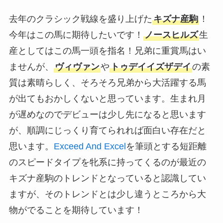
去年のクラシック戦線を盛り上げた
キズナ産駒
！
今年はこの馬に期待したいです！
ノースヒルズ
生
産としてはこの馬一頭を指名！兄弟に重賞馬はい
ませんが、
ヴィヴァン
や
トゥデイイズザデイ
の素
質は素晴らしく、そろそろ兄弟から大活躍する馬
が出てもおかしくないと思っています。生まれ月
が遅めなのでデビューは少し先になると思います
が、順調にじっくり育てられれば面白い存在だと
思います。
Exceed And Excel
を筆頭とする短距離
のスピードタイプを牝系に持ってくるのが最近の
キズナ産駒のトレンドとなっていると認識してい
ますが、そのトレンドとは少し違うところから大
物がでることを期待しています！