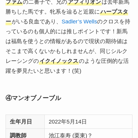
ファム
の二番子で、兄の
アフィリオン
は去年新馬
勝ちした馬です。牝系を辿ると近親に
ハープスタ
ー
がいる良血であり、
Sadler’s Wells
のクロスを持
っているのも個人的には推しポイントです！新馬
は福島を使うとの情報があるので現状の期待値は
そこまで高くないかもしれませんが、同じシルク
レーシングの
イクイノックス
のような圧倒的な活
躍を夢見たいと思います！(笑)
④マンオブノーブル
生年月日
2022年5月14日
調教師
池江泰寿 (栗東)？