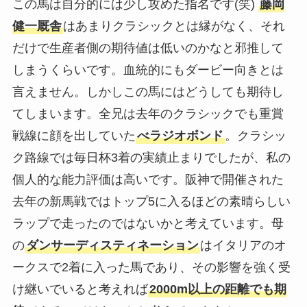
この馬は自分的には少し攻めた指名です(笑)
藤岡
健一厩舎
はあまりクラシックとは縁がなく、それ
だけで生産者側の期待値は低いのかなと邪推して
しまうくらいです。血統的にもダービー向きとは
言えません。しかしこの馬にはどうしても期待し
てしまいます。全兄は去年のクラシックでも重賞
戦線に顔を出していた
べラジオボンド
。クラシッ
ク路線では毎日杯3着の実績止まりでしたが、私の
個人的な能力評価は高いです。阪神で開催された
去年の新馬戦ではトップ5に入るほどの素晴らしい
ラップで走ったのではないかと考えています。母
の
ダンサーディスティネーション
はイタリアのオ
ークスで2着に入った馬であり、その影響を強く受
け継いでいると考えれば
2000m以上の距離でも期