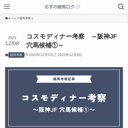
ホーム
競馬考察
コスモディナー考察 ～阪神JF
2023
12/08
穴馬候補①～
2023年12月5日
2023年12月8日
競馬考察