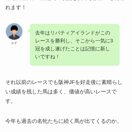
れます！
去年はリバティアイランドがこの
レースを勝利し、そこから一気に3
おず
冠を成し遂げたことは記憶に新し
いですね！
それ以前のレースでも阪神JFを好走後に素晴らし
い成績を残した馬は多く、価値が高いレースで
す。
今年も過去の名牝たちに続く馬が出てくるのか。