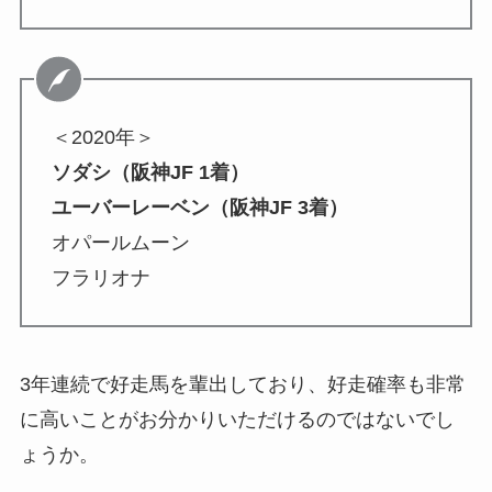
＜2020年＞
ソダシ（阪神JF 1着）
ユーバーレーベン（阪神JF 3着）
オパールムーン
フラリオナ
3年連続で好走馬を輩出しており、好走確率も非常
に高いことがお分かりいただけるのではないでし
ょうか。