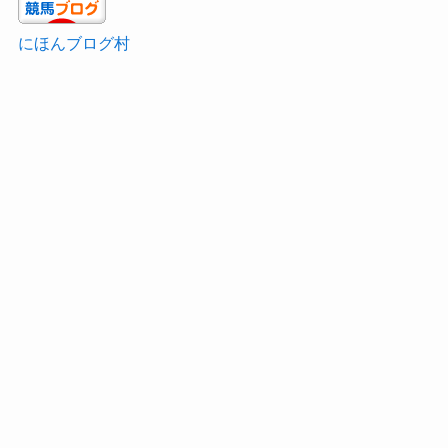
にほんブログ村