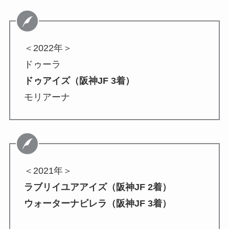
＜2022年＞
ドゥーラ
ドゥアイズ（阪神JF 3着）
モリアーナ
＜2021年＞
ラブリイユアアイズ（阪神JF 2着）
ウォーターナビレラ（阪神JF 3着）