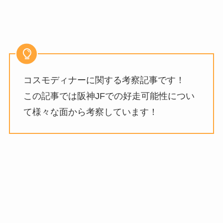
コスモディナーに関する考察記事です！
この記事では阪神JFでの好走可能性につい
て様々な面から考察しています！