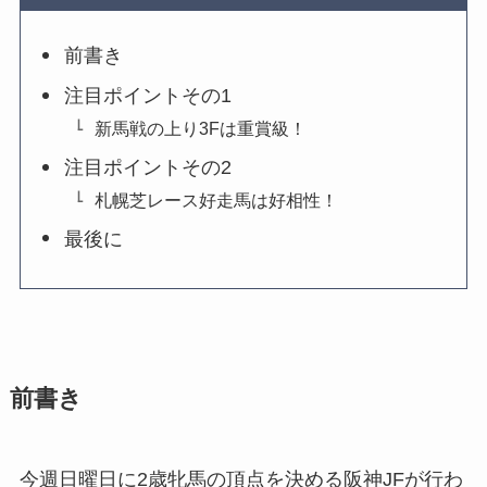
前書き
注目ポイントその1
新馬戦の上り3Fは重賞級！
注目ポイントその2
札幌芝レース好走馬は好相性！
最後に
前書き
今週日曜日に2歳牝馬の頂点を決める阪神JFが行わ