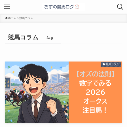
ホーム
競馬コラム
競馬コラム
– tag –
競馬コラム