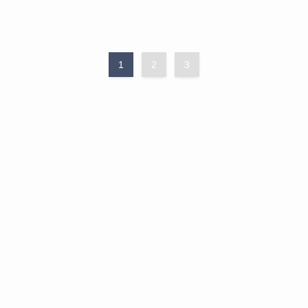
1
2
3