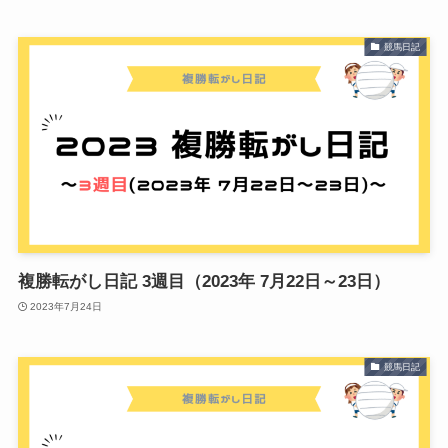
競馬日記
複勝転がし日記 3週目（2023年 7月22日～23日）
2023年7月24日
競馬日記