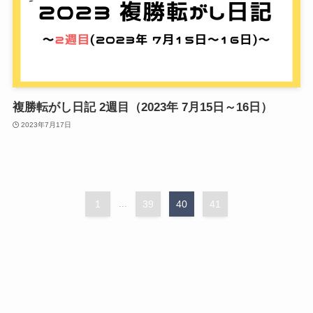
複勝転がし日記 2週目（2023年 7月15日～16日）
2023年7月17日
1
...
39
40
41