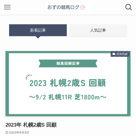
新着記事
人気記事
競馬回顧
2023年 札幌2歳S 回顧
2023年9月3日