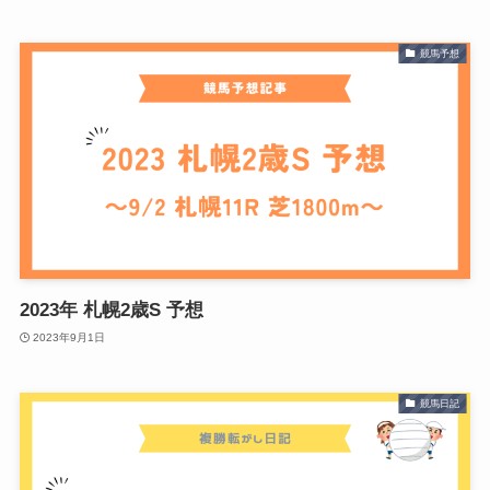
競馬予想
2023年 札幌2歳S 予想
2023年9月1日
競馬日記